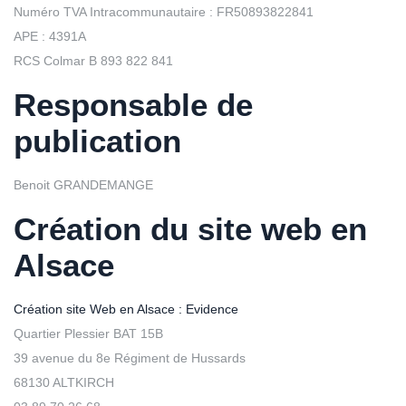
Numéro TVA Intracommunautaire : FR50893822841
APE : 4391A
RCS Colmar B 893 822 841
Responsable de
publication
Benoit GRANDEMANGE
Création du site web en
Alsace
Création site Web en Alsace : Evidence
Quartier Plessier BAT 15B
39 avenue du 8e Régiment de Hussards
68130 ALTKIRCH