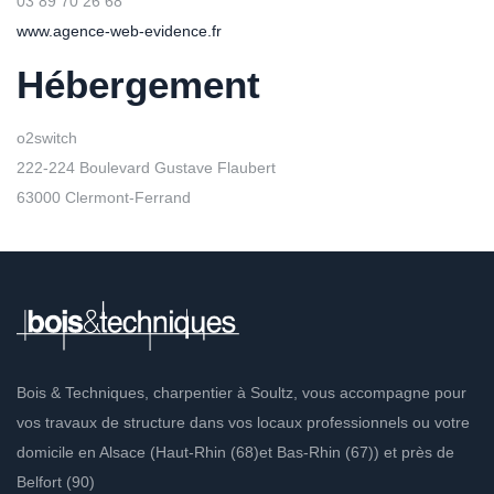
03 89 70 26 68
www.agence-web-evidence.fr
Hébergement
o2switch
222-224 Boulevard Gustave Flaubert
63000 Clermont-Ferrand
Bois & Techniques, charpentier à Soultz, vous accompagne pour
vos travaux de structure dans vos locaux professionnels ou votre
domicile en Alsace (Haut-Rhin (68)et Bas-Rhin (67)) et près de
Belfort (90)