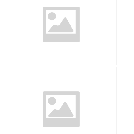
Remplacement d’un élément dégradé à
Cernay (68)
Réparation résine époxy pour une maison